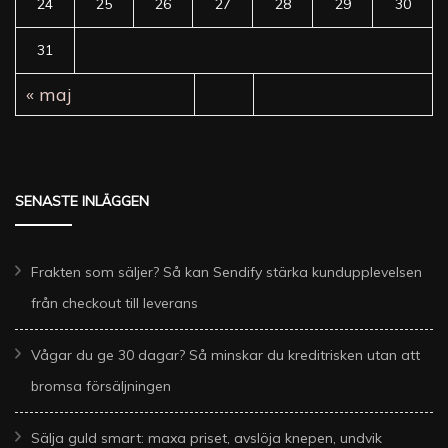
24
25
26
27
28
29
30
31
« maj
SENASTE INLÄGGEN
Frakten som säljer? Så kan Sendify stärka kundupplevelsen
från checkout till leverans
Vågar du ge 30 dagar? Så minskar du kreditrisken utan att
bromsa försäljningen
Sälja guld smart: maxa priset, avslöja knepen, undvik