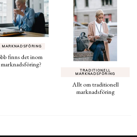
L MARKNADSFÖRING
obb finns det inom
l marknadsföring?
TRADITIONELL
MARKNADSFÖRING
Allt om traditionell
marknadsföring