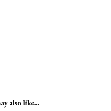
TRADITIONELL
MARKNADSFÖRING
y also like...