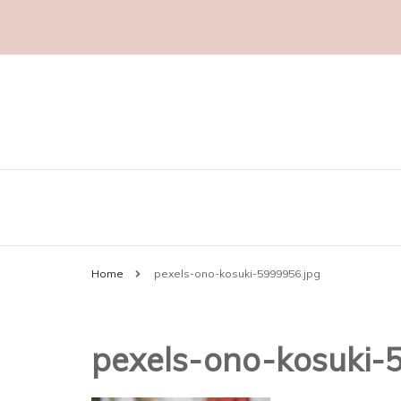
Marknadsföring
aggropekuliar.se
Home
pexels-ono-kosuki-5999956.jpg
pexels-ono-kosuki-