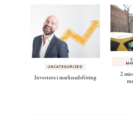
T
MA
UNCATEGORIZED
2 miss
Investera i marknadsföring
ma