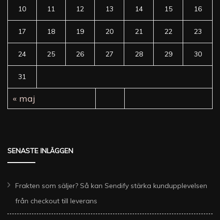
10
11
12
13
14
15
16
17
18
19
20
21
22
23
24
25
26
27
28
29
30
31
« maj
SENASTE INLÄGGEN
Frakten som säljer? Så kan Sendify stärka kundupplevelsen
från checkout till leverans