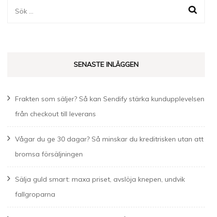
Sök
efter:
SENASTE INLÄGGEN
Frakten som säljer? Så kan Sendify stärka kundupplevelsen
från checkout till leverans
Vågar du ge 30 dagar? Så minskar du kreditrisken utan att
bromsa försäljningen
Sälja guld smart: maxa priset, avslöja knepen, undvik
fallgroparna