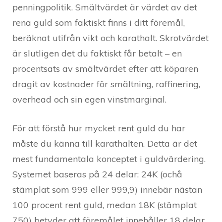
penningpolitik. Smältvärdet är värdet av det
rena guld som faktiskt finns i ditt föremål,
beräknat utifrån vikt och karathalt. Skrotvärdet
är slutligen det du faktiskt får betalt – en
procentsats av smältvärdet efter att köparen
dragit av kostnader för smältning, raffinering,
overhead och sin egen vinstmarginal.
För att förstå hur mycket rent guld du har
måste du känna till karathalten. Detta är det
mest fundamentala konceptet i guldvärdering.
Systemet baseras på 24 delar: 24K (ochå
stämplat som 999 eller 999,9) innebär nästan
100 procent rent guld, medan 18K (stämplat
750) betyder att föremålet innehåller 18 delar