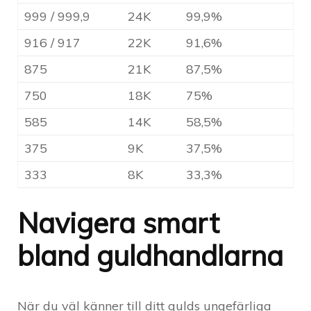
999 / 999,9
24K
99,9%
916 / 917
22K
91,6%
875
21K
87,5%
750
18K
75%
585
14K
58,5%
375
9K
37,5%
333
8K
33,3%
Navigera smart
bland guldhandlarna
När du väl känner till ditt gulds ungefärliga