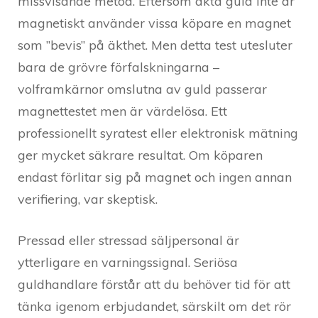
missvisande metod. Eftersom äkta guld inte är
magnetiskt använder vissa köpare en magnet
som ”bevis” på äkthet. Men detta test utesluter
bara de grövre förfalskningarna –
volframkärnor omslutna av guld passerar
magnettestet men är värdelösa. Ett
professionellt syratest eller elektronisk mätning
ger mycket säkrare resultat. Om köparen
endast förlitar sig på magnet och ingen annan
verifiering, var skeptisk.
Pressad eller stressad säljpersonal är
ytterligare en varningssignal. Seriösa
guldhandlare förstår att du behöver tid för att
tänka igenom erbjudandet, särskilt om det rör