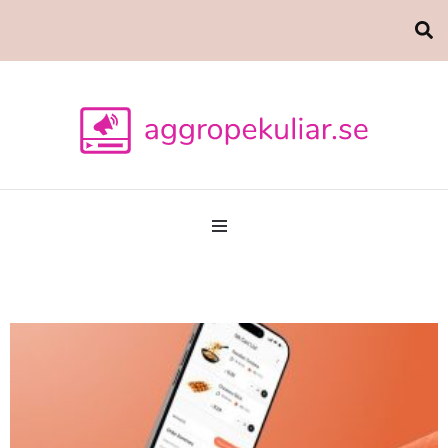
Marknadsföring
aggropekuliar.se