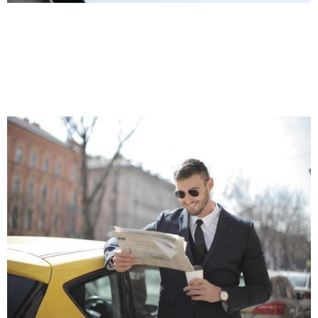
Allt om traditionell
marknadsföring
Marknadsföring är en grundläggande
del av alla företag och har varit
hörnstenen i framgångsrika företag i
decennier.
Klicka här