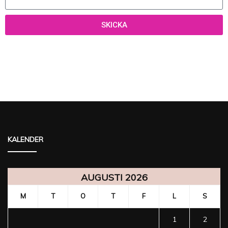
SKICKA
KALENDER
AUGUSTI 2026
M
T
O
T
F
L
S
1
2