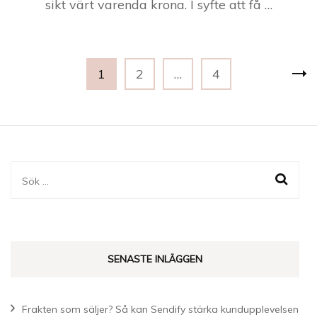
sikt värt varenda krona. I syfte att få …
Sidnumrering
Page
Page
Page
1
2
…
4
för
inlägg
Sök
efter:
SENASTE INLÄGGEN
Frakten som säljer? Så kan Sendify stärka kundupplevelsen