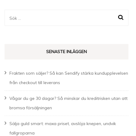
Sök
efter:
SENASTE INLÄGGEN
Frakten som säljer? Så kan Sendify stärka kundupplevelsen
från checkout till leverans
Vågar du ge 30 dagar? Så minskar du kreditrisken utan att
bromsa försäljningen
Sälja guld smart: maxa priset, avslöja knepen, undvik
fallgroparna