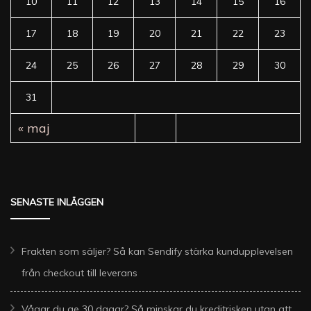
10
11
12
13
14
15
16
17
18
19
20
21
22
23
24
25
26
27
28
29
30
31
« maj
SENASTE INLÄGGEN
Frakten som säljer? Så kan Sendify stärka kundupplevelsen
från checkout till leverans
Vågar du ge 30 dagar? Så minskar du kreditrisken utan att