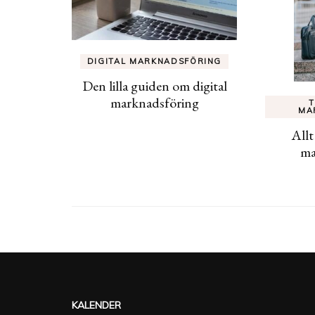
DIGITAL MARKNADSFÖRING
Den lilla guiden om digital
marknadsföring
T
MA
Allt
ma
KALENDER