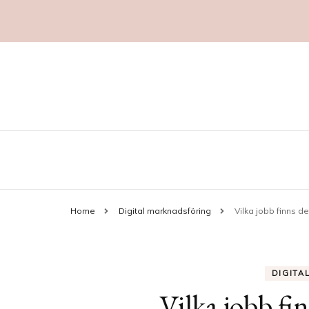
Marknadsföring
aggropekuliar.se
Home
Digital marknadsföring
Vilka jobb finns d
DIGITA
Vilka jobb fi