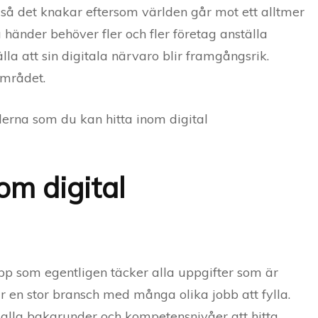
så det knakar eftersom världen går mot ett alltmer
a händer behöver fler och fler företag anställa
lla att sin digitala närvaro blir framgångsrik.
området.
ollerna som du kan hitta inom digital
om digital
epp som egentligen täcker alla uppgifter som är
r en stor bransch med många olika jobb att fylla.
 alla bakgrunder och kompetensnivåer att hitta