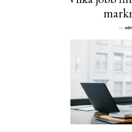
markn
by
adm