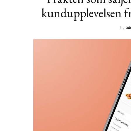
kundupplevelsen fr
by
ad