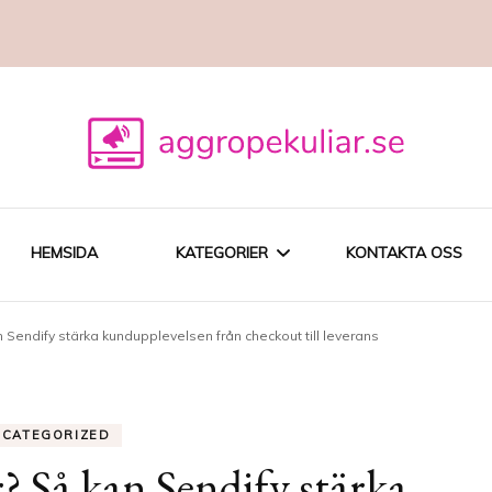
HEMSIDA
KATEGORIER
KONTAKTA OSS
 Sendify stärka kundupplevelsen från checkout till leverans
SEO
DIGITAL
NCATEGORIZED
MARKNADSFÖRING
r? Så kan Sendify stärka