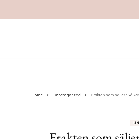
Marknadsföring
aggropekuliar.se
Home
Uncategorized
Frakten som säljer? Så kan
U
Frakten som sälje