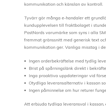
kommunikation och känslan av kontroll.
Tyvärr gör många e-handaler ett grundlä
kundupplevelsen till fraktbolaget i stunde
PostNords varumärke som syns i alla SMS
fremmat gränssnitt med generisk text o
kommunikation ger. Vanliga misstag i den
Ingen orderbekräftelse med tydlig leve
Brist på spårningslänk direkt i bekräft
Inga proaktiva uppdateringar vid förs
Otydliga leveransalternativ i kassan 
Ingen påminnelse om hur returer fung
Att erbjuda tydliga leveransval i kassan,