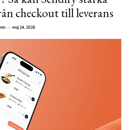
TRADITIONELL
ån checkout till leverans
MARKNADSFÖRING
min
on
maj 24, 2026