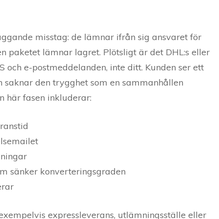
ggande misstag: de lämnar ifrån sig ansvaret för
n paketet lämnar lagret. Plötsligt är det DHL:s eller
 och e-postmeddelanden, inte ditt. Kunden ser ett
ch saknar den trygghet som en sammanhållen
 här fasen inkluderar:
ranstid
elsemailet
eningar
som sänker konverteringsgraden
erar
 exempelvis expressleverans, utlämningsställe eller