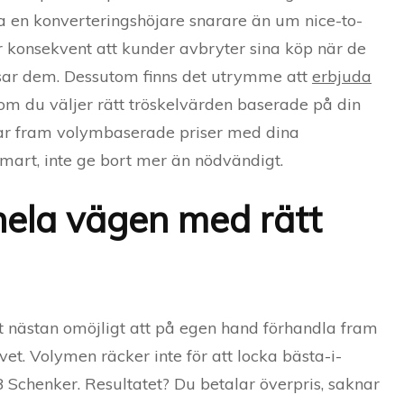
a en konverteringshöjare snarare än um nice-to-
r konsekvent att kunder avbryter sina köp när de
assar dem. Dessutom finns det utrymme att
erbjuda
m du väljer rätt tröskelvärden baserade på din
lar fram volymbaserade priser med dina
smart, inte ge bort mer än nödvändigt.
ela vägen med rätt
det nästan omöjligt att på egen hand förhandla fram
ivet. Volymen räcker inte för att locka bästa-i-
 Schenker. Resultatet? Du betalar överpris, saknar