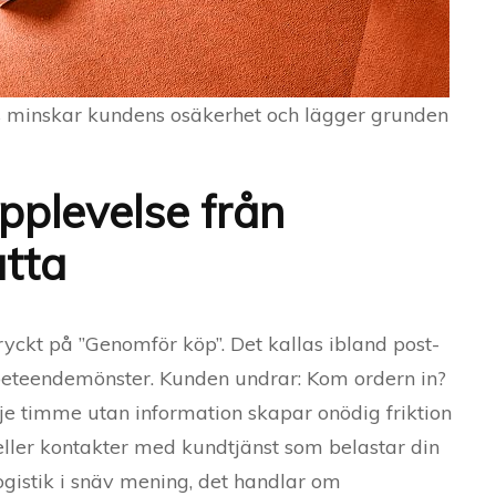
s minskar kundens osäkerhet och lägger grunden
pplevelse från
atta
tryckt på ”Genomför köp”. Det kallas ibland post-
t beteendemönster. Kunden undrar: Kom ordern in?
rje timme utan information skapar onödig friktion
 eller kontakter med kundtjänst som belastar din
logistik i snäv mening, det handlar om