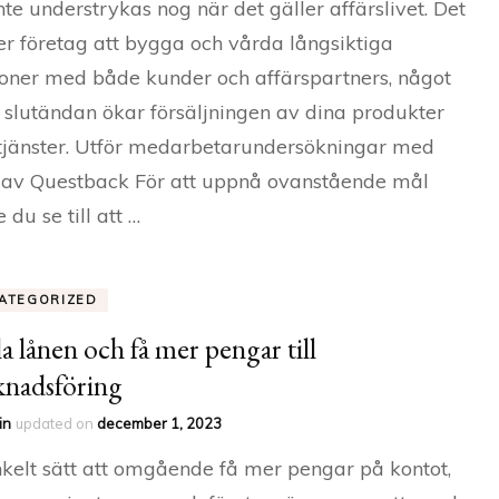
nte understrykas nog när det gäller affärslivet. Det
er företag att bygga och vårda långsiktiga
ioner med både kunder och affärspartners, något
 slutändan ökar försäljningen av dina produkter
 tjänster. Utför medarbetarundersökningar med
 av Questback För att uppnå ovanstående mål
 du se till att …
ATEGORIZED
a lånen och få mer pengar till
nadsföring
in
updated on
december 1, 2023
nkelt sätt att omgående få mer pengar på kontot,