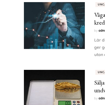
UNC
Våga
kred
by
adm
Lär d
ger g
utan 
UNC
Sälj
undv
by
adm