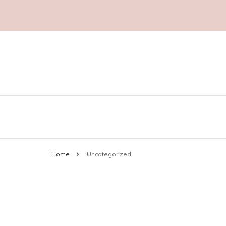
Marknadsföring
aggropekuliar.se
Home
Uncategorized