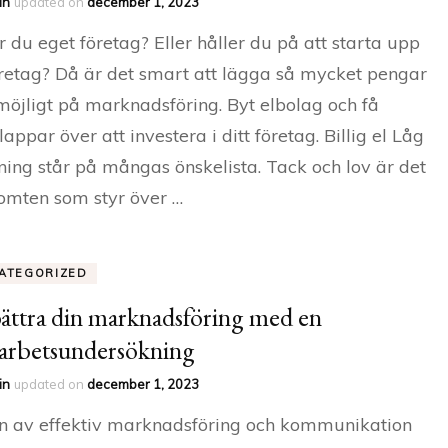
in
updated on
december 1, 2023
r du eget företag? Eller håller du på att starta upp
öretag? Då är det smart att lägga så mycket pengar
öjligt på marknadsföring. Byt elbolag och få
lappar över att investera i ditt företag. Billig el Låg
ning står på mångas önskelista. Tack och lov är det
tomten som styr över …
ATEGORIZED
ättra din marknadsföring med en
rbetsundersökning
in
updated on
december 1, 2023
n av effektiv marknadsföring och kommunikation