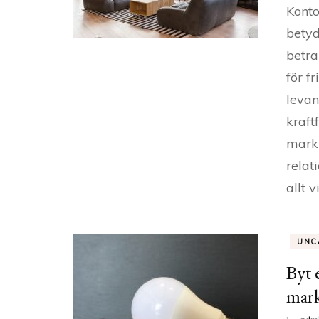
Konto
betyd
betra
för f
levan
kraft
markn
relat
allt v
UNC
Byt 
mark