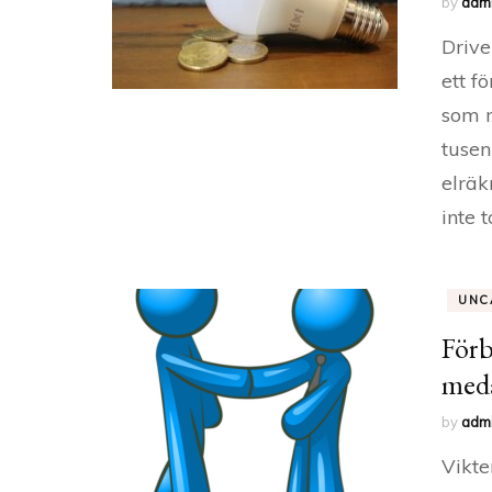
by
adm
Drive
ett f
som m
tusen
elräk
inte 
UNC
Förb
meda
by
adm
Vikte