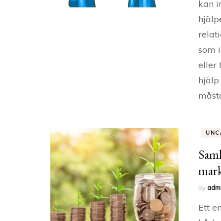
kan i
hjälp
relat
som i
eller
hjälp
måste
UNC
Saml
mark
by
adm
Ett e