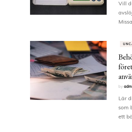
Vill 
avslö
Missa
UNC
Behö
före
anvä
by
adm
Lär d
som b
ett b