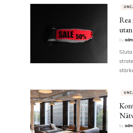
UNC
Rea 
utan
by
adm
Sluta
strat
stärk
UNC
Kont
Nätv
by
adm