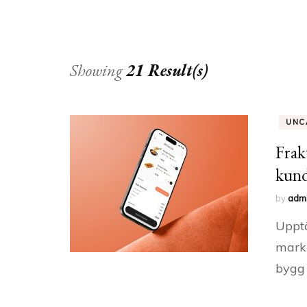
Showing
21 Result(s)
UNC
Frak
kund
by
adm
Upptä
markn
bygg 