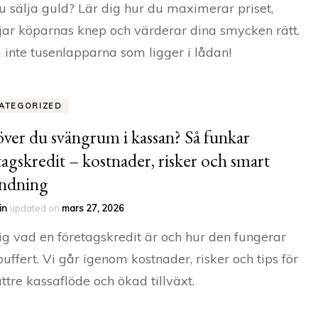
du sälja guld? Lär dig hur du maximerar priset,
jar köparnas knep och värderar dina smycken rätt.
 inte tusenlapparna som ligger i lådan!
ATEGORIZED
ver du svängrum i kassan? Så funkar
tagskredit – kostnader, risker och smart
ndning
in
updated on
mars 27, 2026
ig vad en företagskredit är och hur den fungerar
uffert. Vi går igenom kostnader, risker och tips för
ättre kassaflöde och ökad tillväxt.