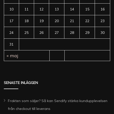
10
11
12
13
14
15
16
17
18
19
20
21
22
23
24
25
26
27
28
29
30
31
« maj
SENASTE INLÄGGEN
Frakten som säljer? Så kan Sendify stärka kundupplevelsen
från checkout till leverans