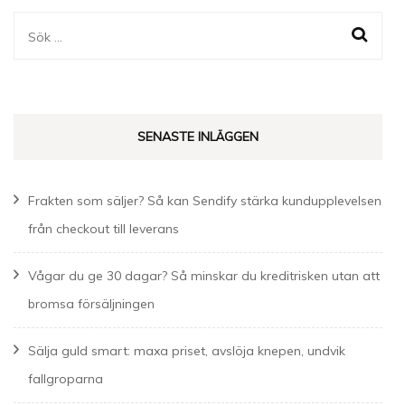
Sök
efter:
SENASTE INLÄGGEN
Frakten som säljer? Så kan Sendify stärka kundupplevelsen
från checkout till leverans
Vågar du ge 30 dagar? Så minskar du kreditrisken utan att
bromsa försäljningen
Sälja guld smart: maxa priset, avslöja knepen, undvik
fallgroparna