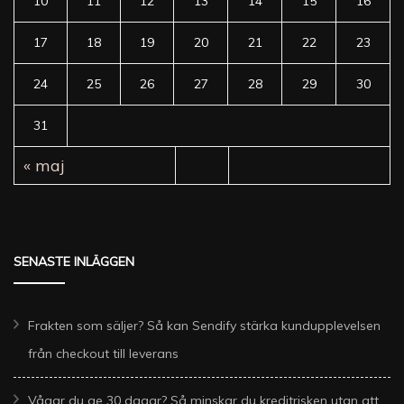
10
11
12
13
14
15
16
17
18
19
20
21
22
23
24
25
26
27
28
29
30
31
« maj
SENASTE INLÄGGEN
Frakten som säljer? Så kan Sendify stärka kundupplevelsen
från checkout till leverans
Vågar du ge 30 dagar? Så minskar du kreditrisken utan att